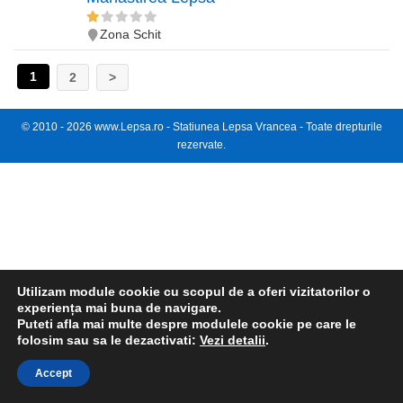
Zona Schit
1
2
>
© 2010 -
2026
www.Lepsa.ro
- Statiunea Lepsa Vrancea - Toate drepturile
rezervate.
Utilizam module cookie cu scopul de a oferi vizitatorilor o
experiența mai buna de navigare.
Puteti afla mai multe despre modulele cookie pe care le
folosim sau sa le dezactivati:
Vezi detalii
.
Accept