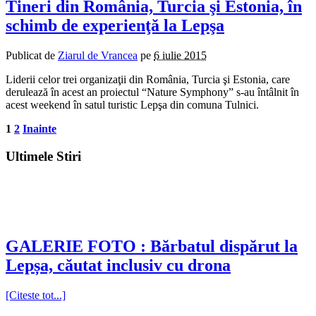
Tineri din România, Turcia şi Estonia, în
schimb de experienţă la Lepşa
Publicat de
Ziarul de Vrancea
pe
6 iulie 2015
Liderii celor trei organizaţii din România, Turcia şi Estonia, care
derulează în acest an proiectul “Nature Symphony” s-au întâlnit în
acest weekend în satul turistic Lepşa din comuna Tulnici.
1
2
Inainte
Ultimele Stiri
GALERIE FOTO : Bărbatul dispărut la
Lepșa, căutat inclusiv cu drona
[Citeste tot...]