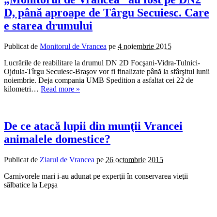
D, până aproape de Târgu Secuiesc. Care
e starea drumului
Publicat de
Monitorul de Vrancea
pe
4 noiembrie 2015
Lucrările de reabilitare la drumul DN 2D Focşani-Vidra-Tulnici-
Ojdula-Tîrgu Secuiesc-Braşov vor fi finalizate până la sfârşitul lunii
noiembrie. Deja compania UMB Spedition a asfaltat cei 22 de
kilometri…
Read more »
De ce atacă lupii din munţii Vrancei
animalele domestice?
Publicat de
Ziarul de Vrancea
pe
26 octombrie 2015
Carnivorele mari i-au adunat pe experţii în conservarea vieţii
sălbatice la Lepşa