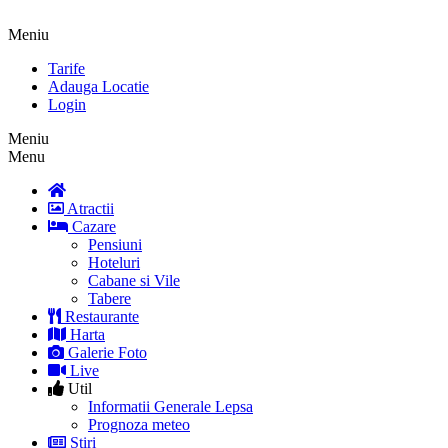
Meniu
Tarife
Adauga Locatie
Login
Meniu
Menu
Atractii
Cazare
Pensiuni
Hoteluri
Cabane si Vile
Tabere
Restaurante
Harta
Galerie Foto
Live
Util
Informatii Generale Lepsa
Prognoza meteo
Stiri