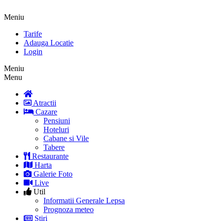
Meniu
Tarife
Adauga Locatie
Login
Meniu
Menu
Atractii
Cazare
Pensiuni
Hoteluri
Cabane si Vile
Tabere
Restaurante
Harta
Galerie Foto
Live
Util
Informatii Generale Lepsa
Prognoza meteo
Stiri