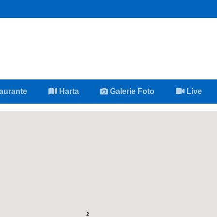
aurante
Harta
Galerie Foto
Live
2