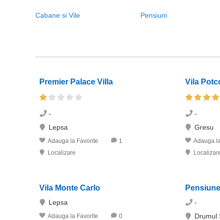
Cabane si Vile
Pensiuni
Premier Palace Villa
Vila Pot
-
-
Lepsa
Gresu
Adauga la Favorite
1
Adauga la
Localizare
Localizar
Vila Monte Carlo
Pensiunea
Lepsa
-
Drumul 
Adauga la Favorite
0