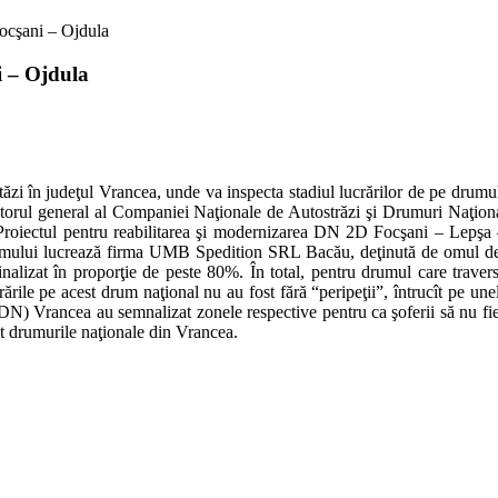
ocşani – Ojdula
i – Ojdula
tăzi în judeţul Vrancea, unde va inspecta stadiul lucrărilor de pe drumul
 directorul general al Companiei Naţionale de Autostrăzi şi Drumuri Naţ
or. Proiectul pentru reabilitarea şi modernizarea DN 2D Focşani – Lepşa
drumului lucrează firma UMB Spedition SRL Bacău, deţinută de omul de 
nalizat în proporţie de peste 80%. În total, pentru drumul care trave
rile pe acest drum naţional nu au fost fără “peripeţii”, întrucît pe une
N) Vrancea au semnalizat zonele respective pentru ca şoferii să nu fie i
at drumurile naţionale din Vrancea.