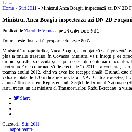
Lepsa
Home
»
Stiri 2011
»
Ministrul Anca Boagiu inspectează azi DN 2D F
Ministrul Anca Boagiu inspectează azi DN 2D Focşan
Publicat de
Ziarul de Vrancea
pe
26 noiembrie 2011
Drumul este finalizat în proporţie de peste 80%
Ministrul Transporturilor, Anca Boagiu, a anunţat că va fi prezentă as
pînă la finalul traseului, în Covasna. Ministrul va fi însoţit şi de
drumul şi astfel să decidă şi asupra necesităţii continuării lucrăril
pentru lucrările ce urmau să fie efectuate în 2011. La construcţia 
toamna anului 2012, cînd va avea loc recepţia finală. Drumul este fi
valoare totală de 170 milioane euro, fără TVA. Cu toate acestea, lucră
alunecărilor de teren. Reprezentanţii Secţiei de Drumuri Naţionale (SD
Anul trecut, un alt ministru al Transporturilor, Radu Berceanu, a vizit
Share
Categorii:
Stiri 2011
←
Inapoi
Inainte
→