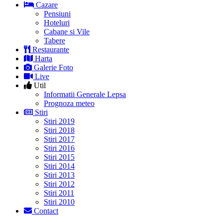
Cazare
Pensiuni
Hoteluri
Cabane si Vile
Tabere
Restaurante
Harta
Galerie Foto
Live
Util
Informatii Generale Lepsa
Prognoza meteo
Stiri
Stiri 2019
Stiri 2018
Stiri 2017
Stiri 2016
Stiri 2015
Stiri 2014
Stiri 2013
Stiri 2012
Stiri 2011
Stiri 2010
Contact