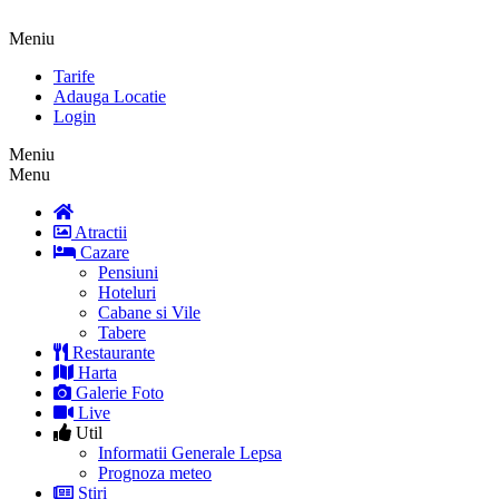
Meniu
Tarife
Adauga Locatie
Login
Meniu
Menu
Atractii
Cazare
Pensiuni
Hoteluri
Cabane si Vile
Tabere
Restaurante
Harta
Galerie Foto
Live
Util
Informatii Generale Lepsa
Prognoza meteo
Stiri