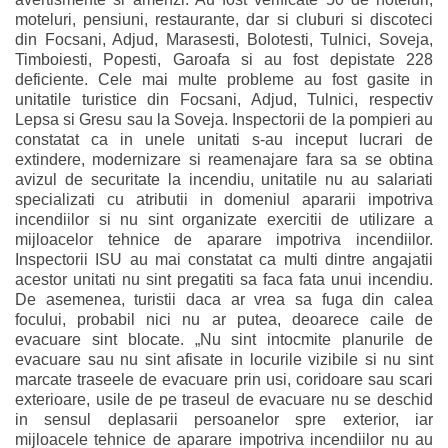
moteluri, pensiuni, restaurante, dar si cluburi si discoteci
din Focsani, Adjud, Marasesti, Bolotesti, Tulnici, Soveja,
Timboiesti, Popesti, Garoafa si au fost depistate 228
deficiente. Cele mai multe probleme au fost gasite in
unitatile turistice din Focsani, Adjud, Tulnici, respectiv
Lepsa si Gresu sau la Soveja. Inspectorii de la pompieri au
constatat ca in unele unitati s-au inceput lucrari de
extindere, modernizare si reamenajare fara sa se obtina
avizul de securitate la incendiu, unitatile nu au salariati
specializati cu atributii in domeniul apararii impotriva
incendiilor si nu sint organizate exercitii de utilizare a
mijloacelor tehnice de aparare impotriva incendiilor.
Inspectorii ISU au mai constatat ca multi dintre angajatii
acestor unitati nu sint pregatiti sa faca fata unui incendiu.
De asemenea, turistii daca ar vrea sa fuga din calea
focului, probabil nici nu ar putea, deoarece caile de
evacuare sint blocate. „Nu sint intocmite planurile de
evacuare sau nu sint afisate in locurile vizibile si nu sint
marcate traseele de evacuare prin usi, coridoare sau scari
exterioare, usile de pe traseul de evacuare nu se deschid
in sensul deplasarii persoanelor spre exterior, iar
mijloacele tehnice de aparare impotriva incendiilor nu au