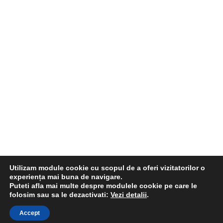
Utilizam module cookie cu scopul de a oferi vizitatorilor o
experiența mai buna de navigare.
Puteti afla mai multe despre modulele cookie pe care le
folosim sau sa le dezactivati:
Vezi detalii
.
© 2010 -
2026
www.Lepsa.ro
- Statiunea Lepsa Vrancea - Toate drepturile
Accept
rezervate.