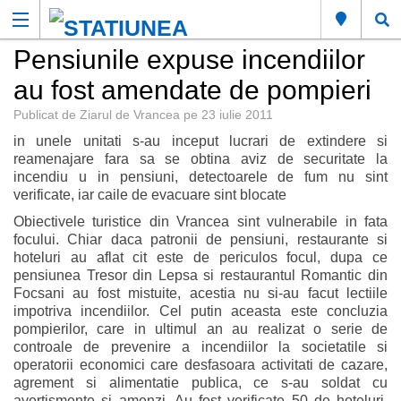
Pensiunile expuse incendiilor
au fost amendate de pompieri
Publicat de
Ziarul de Vrancea
pe
23 iulie 2011
in unele unitati s-au inceput lucrari de extindere si
reamenajare fara sa se obtina aviz de securitate la
incendiu u in pensiuni, detectoarele de fum nu sint
verificate, iar caile de evacuare sint blocate
Obiectivele turistice din Vrancea sint vulnerabile in fata
focului. Chiar daca patronii de pensiuni, restaurante si
hoteluri au aflat cit este de periculos focul, dupa ce
pensiunea Tresor din Lepsa si restaurantul Romantic din
Focsani au fost mistuite, acestia nu si-au facut lectiile
impotriva incendiilor. Cel putin aceasta este concluzia
pompierilor, care in ultimul an au realizat o serie de
controale de prevenire a incendiilor la societatile si
operatorii economici care desfasoara activitati de cazare,
agrement si alimentatie publica, ce s-au soldat cu
avertismente si amenzi. Au fost verificate 50 de hoteluri,