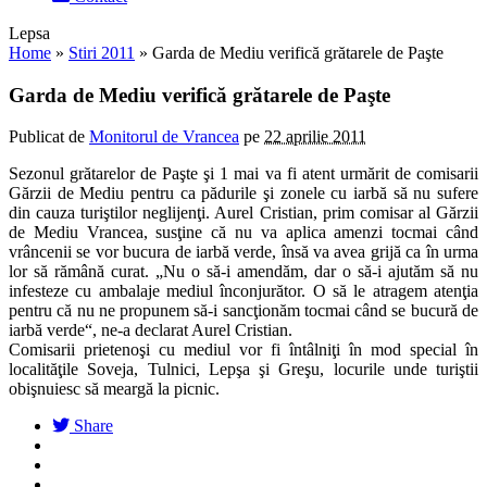
Lepsa
Home
»
Stiri 2011
»
Garda de Mediu verifică grătarele de Paşte
Garda de Mediu verifică grătarele de Paşte
Publicat de
Monitorul de Vrancea
pe
22 aprilie 2011
Sezonul grătarelor de Paşte şi 1 mai va fi atent urmărit de comisarii
Gărzii de Mediu pentru ca pădurile şi zonele cu iarbă să nu sufere
din cauza turiştilor neglijenţi. Aurel Cristian, prim comisar al Gărzii
de Mediu Vrancea, susţine că nu va aplica amenzi tocmai când
vrâncenii se vor bucura de iarbă verde, însă va avea grijă ca în urma
lor să rămână curat. „Nu o să-i amendăm, dar o să-i ajutăm să nu
infesteze cu ambalaje mediul înconjurător. O să le atragem atenţia
pentru că nu ne propunem să-i sancţionăm tocmai când se bucură de
iarbă verde“, ne-a declarat Aurel Cristian.
Comisarii prietenoşi cu mediul vor fi întâlniţi în mod special în
localităţile Soveja, Tulnici, Lepşa şi Greşu, locurile unde turiştii
obişnuiesc să meargă la picnic.
Share