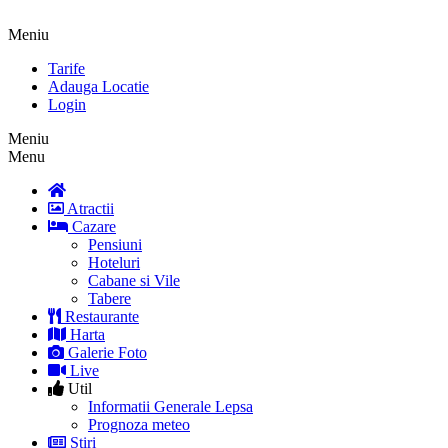
Meniu
Tarife
Adauga Locatie
Login
Meniu
Menu
Atractii
Cazare
Pensiuni
Hoteluri
Cabane si Vile
Tabere
Restaurante
Harta
Galerie Foto
Live
Util
Informatii Generale Lepsa
Prognoza meteo
Stiri