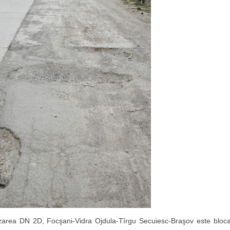
area DN 2D, Focşani-Vidra Ojdula-Tîrgu Secuiesc-Braşov este bloca