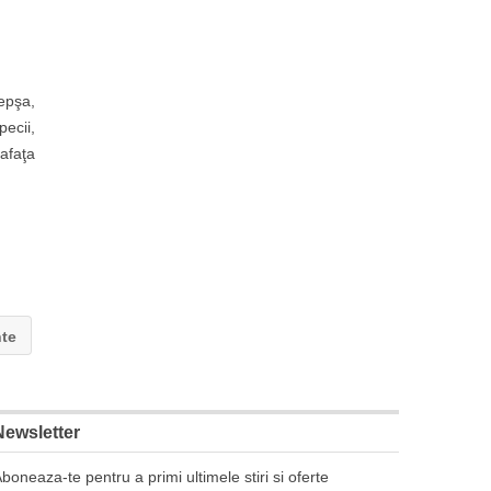
Lepşa,
pecii,
afaţa
nte
Newsletter
boneaza-te pentru a primi ultimele stiri si oferte