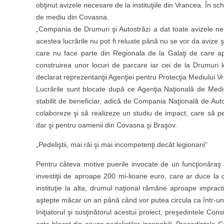
obţinut avizele necesare de la instituţiile din Vrancea. În sch
de mediu din Covasna.
„Compania de Drumuri şi Autostrăzi a dat toate avizele nec
acestea lucrările nu pot fi reluate până nu se vor da avize ş
care nu face parte din Regionala de la Galaţi de care ap
construirea unor locuri de parcare iar cei de la Drumuri
declarat reprezentanţii Agenţiei pentru Protecţia Mediului V
Lucrările sunt blocate după ce Agenţia Naţională de Mediu
stabilit de beneficiar, adică de Compania Naţională de Autos
colaboreze şi să realizeze un studiu de impact, care să perm
dar şi pentru oamenii din Covasna şi Braşov.
„Pedeliştii, mai răi şi mai incompetenţi decât legionarii“
Pentru câteva motive puerile invocate de un funcţionăraş a
investiţii de aproape 200 mi-lioane euro, care ar duce la 
instituţie la alta, drumul naţional rămâne aproape imprac
aştepte măcar un an până când vor putea circula ca într-un
Iniţiatorul şi susţinătorul acestui proiect, preşedintele Co