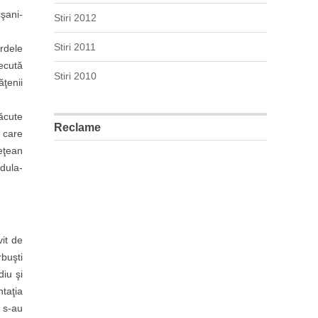
şani-
Stiri 2012
Stiri 2011
rdele
ecută
Stiri 2010
ăţenii
ăcute
Reclame
a care
eţean
jdula-
it de
buşti
diu şi
taţia
i s-au