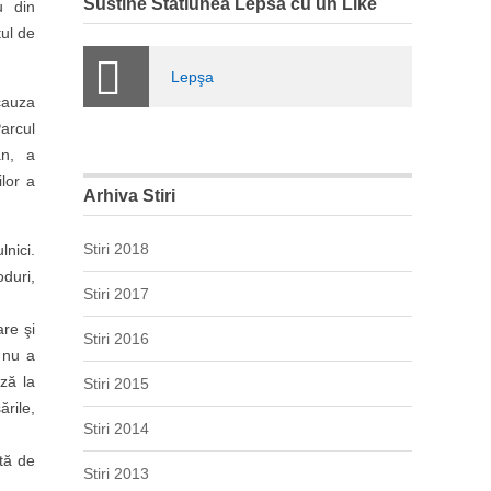
Sustine Statiunea Lepsa cu un Like
u din
ul de
Lepşa
cauza
arcul
an, a
ilor a
Arhiva Stiri
Stiri 2018
nici.
duri,
Stiri 2017
re şi
Stiri 2016
 nu a
ză la
Stiri 2015
ările,
Stiri 2014
tă de
Stiri 2013