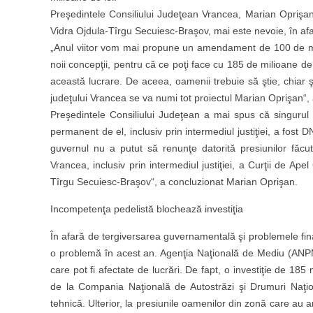
Preşedintele Consiliului Judeţean Vrancea, Marian Oprişan,
Vidra Ojdula-Tîrgu Secuiesc-Braşov, mai este nevoie, în af
„Anul viitor vom mai propune un amendament de 100 de milio
noii concepţii, pentru că ce poţi face cu 185 de milioane d
această lucrare. De aceea, oamenii trebuie să ştie, chiar ş
judeţului Vrancea se va numi tot proiectul Marian Oprişan“,
Preşedintele Consiliului Judeţean a mai spus că singurul 
permanent de el, inclusiv prin intermediul justiţiei, a fost
guvernul nu a putut să renunţe datorită presiunilor făc
Vrancea, inclusiv prin intermediul justiţiei, a Curţii de Ap
Tîrgu Secuiesc-Braşov“, a concluzionat Marian Oprişan.
Incompetenţa pedelistă blochează investiţia
În afară de tergiversarea guvernamentală şi problemele fin
o problemă în acest an. Agenţia Naţională de Mediu (ANPM)
care pot fi afectate de lucrări. De fapt, o investiţie de 185 
de la Compania Naţională de Autostrăzi şi Drumuri Naţion
tehnică. Ulterior, la presiunile oamenilor din zonă care au 