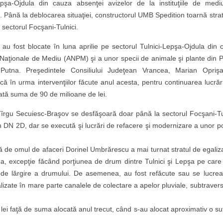
şa-Ojdula din cauza absenţei avizelor de la instituţiile de medi
 Până la deblocarea situaţiei, constructorul UMB Spedition toarnă strat
 sectorul Focşani-Tulnici.
e au fost blocate în luna aprilie pe sectorul Tulnici-Lepşa-Ojdula din 
 Naţionale de Mediu (ANPM) şi a unor specii de animale şi plante din P
 Putna. Preşedintele Consiliului Judeţean Vrancea, Marian Opriş
 că în urma intervenţiilor făcute anul acesta, pentru continuarea lucrăr
cată suma de 90 de milioane de lei.
îrgu Secuiesc-Braşov se desfăşoară doar până la sectorul Focşani-Tul
n DN 2D, dar se execută şi lucrări de refacere şi modernizare a unor po
de omul de afaceri Dorinel Umbrărescu a mai turnat stratul de egaliza
sna, excepţie făcând porţiunea de drum dintre Tulnici şi Lepşa pe care
xe de lărgire a drumului. De asemenea, au fost refăcute sau se lucrea
izate în mare parte canalele de colectare a apelor pluviale, subtravers
ei faţă de suma alocată anul trecut, când s-au alocat aproximativ o su