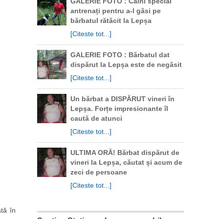
GALERIE FOTO : Câini special
antrenați pentru a-l găsi pe
bărbatul rătăcit la Lepșa
[Citeste tot...]
GALERIE FOTO : Bărbatul dat
dispărut la Lepșa este de negăsit
[Citeste tot...]
Un bărbat a DISPĂRUT vineri în
Lepșa. Forțe impresionante îl
caută de atunci
[Citeste tot...]
ULTIMA ORĂ! Bărbat dispărut de
vineri la Lepșa, căutat și acum de
zeci de persoane
[Citeste tot...]
tă în