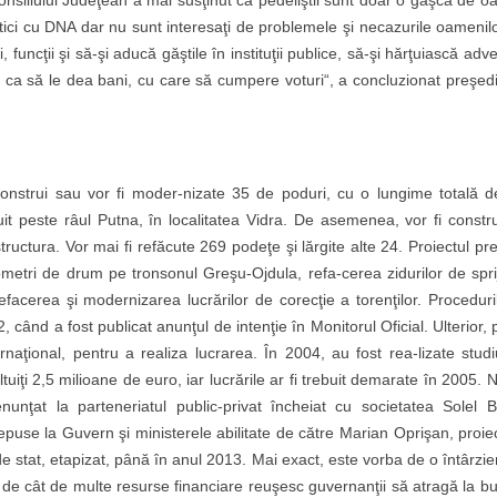
Consiliului Judeţean a mai susţinut că pedeliştii sunt doar o gaşcă de 
litici cu DNA dar nu sunt interesaţi de problemele şi necazurile oamenil
 funcţii şi să-şi aducă găştile în instituţii publice, să-şi hărţuiască adve
i ca să le dea bani, cu care să cumpere voturi“, a concluzionat preşedi
onstrui sau vor fi moder-nizate 35 de poduri, cu o lungime totală d
uit peste râul Putna, în localitatea Vidra. De asemenea, vor fi constru
tructura. Vor mai fi refăcute 269 podeţe şi lărgite alte 24. Proiectul p
ilometri de drum pe tronsonul Greşu-Ojdula, refa-cerea zidurilor de spri
facerea şi modernizarea lucrărilor de corecţie a torenţilor. Proceduri
ând a fost publicat anunţul de intenţie în Monitorul Oficial. Ulterior,
naţional, pentru a realiza lucrarea. În 2004, au fost rea-lizate studi
ltuiţi 2,5 milioane de euro, iar lucrările ar fi trebuit demarate în 2005.
unţat la parteneriatul public-privat încheiat cu societatea Solel 
puse la Guvern şi ministerele abilitate de către Marian Oprişan, proiec
de stat, etapizat, până în anul 2013. Mai exact, este vorba de o întârzi
e de cât de multe resurse financiare reuşesc guvernanţii să atragă la b