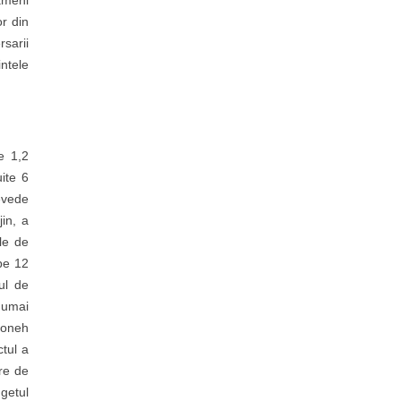
oameni
or din
rsarii
ntele
e 1,2
ite 6
revede
jin, a
le de
 pe 12
ul de
 Numai
Boneh
tul a
ere de
ugetul