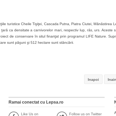
ile turistice Cheile Tişiţei, Cascada Putna, Piatra Ciutei, Mănăstirea 
ară ca densitate a carnivorelor mari, respectiv lup, râs, urs. Aceste s
oiect de conservare în situl finanţat prin programul LIFE Nature. Supr
are sunt păşuni şi 512 hectare sunt stâncării.
Inapoi
Inai
Ramai conectat cu Lepsa.ro
A
Like Us on
Follow us on Twitter