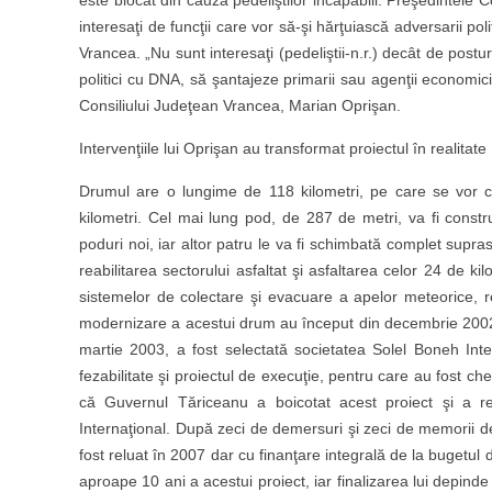
este blocat din cauza pedeliştilor incapabili. Preşedintele 
interesaţi de funcţii care vor să-şi hărţuiască adversarii po
Vrancea. „Nu sunt interesaţi (pedeliştii-n.r.) decât de posturi,
politici cu DNA, să şantajeze primarii sau agenţii economic
Consiliului Judeţean Vrancea, Marian Oprişan.
Intervenţiile lui Oprişan au transformat proiectul în realitate
Drumul are o lungime de 118 kilometri, pe care se vor c
kilometri. Cel mai lung pod, de 287 de metri, va fi constr
poduri noi, iar altor patru le va fi schimbată complet supras
reabilitarea sectorului asfaltat şi asfaltarea celor 24 de k
sistemelor de colectare şi evacuare a apelor meteorice, re
modernizare a acestui drum au început din decembrie 2002, c
martie 2003, a fost selectată societatea Solel Boneh Inter
fezabilitate şi proiectul de execuţie, pentru care au fost che
că Guvernul Tăriceanu a boicotat acest proiect şi a ren
Internaţional. După zeci de demersuri şi zeci de memorii de
fost reluat în 2007 dar cu finanţare integrală de la bugetul 
aproape 10 ani a acestui proiect, iar finalizarea lui depind