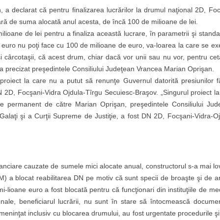
 a declarat că pentru finalizarea lucrărilor la drumul naţional 2D, Foc
ară de suma alocată anul acesta, de încă 100 de milioane de lei.
ane de lei pentru a finaliza această lucrare, în parametrii şi standa
e euro nu poţi face cu 100 de milioane de euro, va-loarea la care se ex
i cârcotaşii, că acest drum, chiar dacă vor unii sau nu vor, pentru cet
 a precizat preşedintele Consiliului Judeţean Vrancea Marian Oprişan.
proiect la care nu a putut să renunţe Guvernul datorită presiunilor f
 DN 2D, Focşani-Vidra Ojdula-Tîrgu Secuiesc-Braşov. „Singurul proiect l
ute permanent de către Marian Oprişan, preşedintele Consiliului Jud
el Galaţi şi a Curţii Supreme de Justiţie, a fost DN 2D, Focşani-Vidra-O
anciare cauzate de sumele mici alocate anual, constructorul s-a mai lov
 a blocat reabilitarea DN pe motiv că sunt specii de broaşte şi de ar
mi-lioane euro a fost blocată pentru că funcţionari din instituţiile de me
ale, beneficiarul lucrării, nu sunt în stare să întocmească documen
ameninţat inclusiv cu blocarea drumului, au fost urgentate procedurile ş