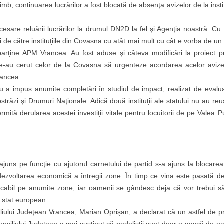
imb, continuarea lucrărilor a fost blocată de absenţa avizelor de la instit
esare reluării lucrărilor la drumul DN2D la fel şi Agenţia noastră. Cu 
i de către instituţiile din Covasna cu atât mai mult cu cât e vorba de un
arţine APM Vrancea. Au fost aduse şi câteva modificări la proiect pr
 le-au cerut celor de la Covasna să urgenteze acordarea acelor avize
rancea.
 a impus anumite completări în studiul de impact, realizat de evalua
trăzi şi Drumuri Naţionale. Adică două instituţii ale statului nu au reu
ită derularea acestei investiţii vitale pentru locuitorii de pe Valea P
juns pe funcţie cu ajutorul carnetului de partid s-a ajuns la blocarea
dezvoltarea economică a întregii zone. În timp ce vina este pasată de
ticabil pe anumite zone, iar oamenii se gândesc deja că vor trebui s
 stat european.
nsiliului Judeţean Vrancea, Marian Oprişan, a declarat că un astfel de p