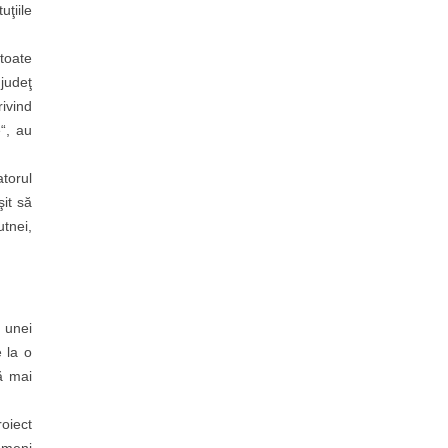
uţiile
toate
 judeţ
ivind
“, au
torul
şit să
utnei,
 unei
 la o
ă mai
roiect