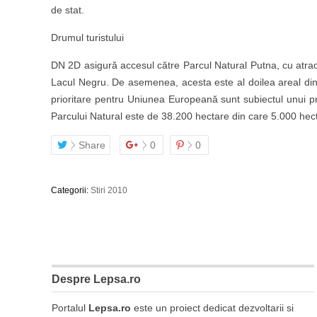
de stat.
Drumul turistului
DN 2D asigură accesul către Parcul Natural Putna, cu atracţi
Lacul Negru. De asemenea, acesta este al doilea areal din ţ
prioritare pentru Uniunea Europeană sunt subiectul unui pr
Parcului Natural este de 38.200 hectare din care 5.000 hect
Share
0
0
Categorii:
Stiri 2010
Despre Lepsa.ro
Portalul
Lepsa.ro
este un proiect dedicat dezvoltarii si