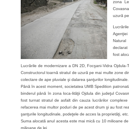
zona Lep
Covasna.
uzură pe
Lucrăril
Agenţiei
Natural
declarat
fost alo
Lucrările de modernizare a DN 2D, Focşani-Vidra Ojdula-T
Constructorul toarnă stratul de uzură pe mai multe zone di
colectare de ape pluviale şi dalarea şanţurilor longitudinale.
Până în acest moment, societatea UMB Spedition patronată 
binderul până în zona loca-lităţii Ojdula din judeţul Cova
fost turnat stratul de asfalt din cauza lucrărilor comple
refacerea mai multor poduri de pe acest drum şi au fost real
şanţurile longitudinale, podeţele de acces la proprietăţi, etc.
Suma alocată anul acesta este mai mică cu 10 milioane de l
milioane de lei.