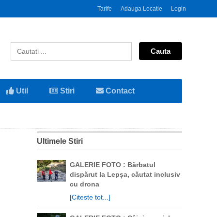
Tarife
Adauga Locatie
Login
Util
Stiri
Contact
Ultimele Stiri
GALERIE FOTO : Bărbatul
dispărut la Lepșa, căutat inclusiv
cu drona
[Citeste tot...]