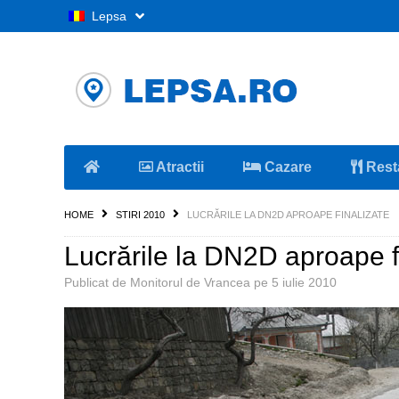
Lepsa
Atractii
Cazare
Rest
HOME
STIRI 2010
LUCRĂRILE LA DN2D APROAPE FINALIZATE
Lucrările la DN2D aproape f
Publicat de
Monitorul de Vrancea
pe
5 iulie 2010