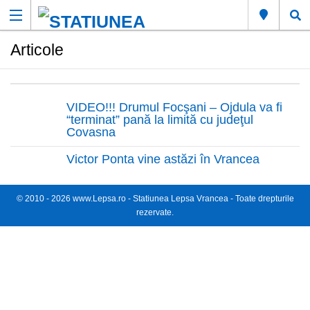
Articole
VIDEO!!! Drumul Focşani – Ojdula va fi
“terminat” pană la limită cu judeţul
Covasna
Victor Ponta vine astăzi în Vrancea
© 2010 -
2026
www.Lepsa.ro
- Statiunea Lepsa Vrancea - Toate drepturile
rezervate.