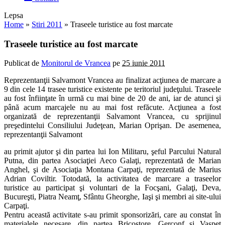
Lepsa
Home
»
Stiri 2011
»
Traseele turistice au fost marcate
Traseele turistice au fost marcate
Publicat de
Monitorul de Vrancea
pe
25 iunie 2011
Reprezentanţii Salvamont Vrancea au finalizat acţiunea de marcare a
9 din cele 14 trasee turistice existente pe teritoriul judeţului. Traseele
au fost înfiinţate în urmă cu mai bine de 20 de ani, iar de atunci şi
până acum marcajele nu au mai fost refăcute. Acţiunea a fost
organizată de reprezentanţii Salvamont Vrancea, cu sprijinul
preşedintelui Consiliului Judeţean, Marian Oprişan. De asemenea,
reprezentanţii Salvamont
au primit ajutor şi din partea lui Ion Militaru, şeful Parcului Natural
Putna, din partea Asociaţiei Aeco Galaţi, reprezentată de Marian
Anghel, şi de Asociaţia Montana Carpaţi, reprezentată de Marius
Adrian Coviltir. Totodată, la activitatea de marcare a traseelor
turistice au participat şi voluntari de la Focşani, Galaţi, Deva,
Bucureşti, Piatra Neamţ, Sfântu Gheorghe, Iaşi şi membri ai site-ului
Carpaţi.
Pentru această activitate s-au primit sponsorizări, care au constat în
materialele necesare, din partea Bricostore, Gerconf şi Vaspet