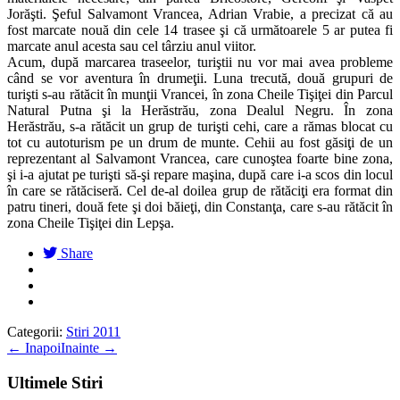
Jorăşti. Şeful Salvamont Vrancea, Adrian Vrabie, a precizat că au
fost marcate nouă din cele 14 trasee şi că următoarele 5 ar putea fi
marcate anul acesta sau cel târziu anul viitor.
Acum, după marcarea traseelor, turiştii nu vor mai avea probleme
când se vor aventura în drumeţii. Luna trecută, două grupuri de
turişti s-au rătăcit în munţii Vrancei, în zona Cheile Tişiţei din Parcul
Natural Putna şi la Herăstrău, zona Dealul Negru. În zona
Herăstrău, s-a rătăcit un grup de turişti cehi, care a rămas blocat cu
tot cu autoturism pe un drum de munte. Cehii au fost găsiţi de un
reprezentant al Salvamont Vrancea, care cunoştea foarte bine zona,
şi i-a ajutat pe turişti să-şi repare maşina, după care i-a scos din locul
în care se rătăciseră. Cel de-al doilea grup de rătăciţi era format din
patru tineri, două fete şi doi băieţi, din Constanţa, care s-au rătăcit în
zona Cheile Tişiţei din Lepşa.
Share
Categorii:
Stiri 2011
←
Inapoi
Inainte
→
Ultimele Stiri