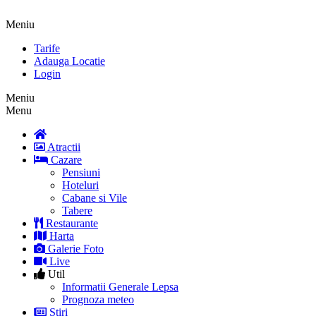
Meniu
Tarife
Adauga Locatie
Login
Meniu
Menu
Atractii
Cazare
Pensiuni
Hoteluri
Cabane si Vile
Tabere
Restaurante
Harta
Galerie Foto
Live
Util
Informatii Generale Lepsa
Prognoza meteo
Stiri