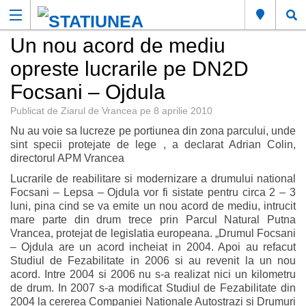
Un nou acord de mediu
opreste lucrarile pe DN2D
Focsani – Ojdula
Publicat de
Ziarul de Vrancea
pe
8 aprilie 2010
Nu au voie sa lucreze pe portiunea din zona parcului, unde
sint specii protejate de lege , a declarat Adrian Colin,
directorul APM Vrancea
Lucrarile de reabilitare si modernizare a drumului national
Focsani – Lepsa – Ojdula vor fi sistate pentru circa 2 – 3
luni, pina cind se va emite un nou acord de mediu, intrucit
mare parte din drum trece prin Parcul Natural Putna
Vrancea, protejat de legislatia europeana. „Drumul Focsani
– Ojdula are un acord incheiat in 2004. Apoi au refacut
Studiul de Fezabilitate in 2006 si au revenit la un nou
acord. Intre 2004 si 2006 nu s-a realizat nici un kilometru
de drum. In 2007 s-a modificat Studiul de Fezabilitate din
2004 la cererea Companiei Nationale Autostrazi si Drumuri