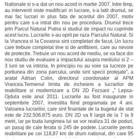
Nationale si s-a dat un nou acord in martie 2007. Intre timp,
au intervenit niste modificari in lucrare, s-a latit drumul, se
mai fac lucrari in plus fata de acordul din 2007, motiv
pentru care s-a intrat din nou pe procedura. Drumul trece
prin Parcul Natural Putna si studiul de impact nu cuprinde
acest lucru. Lucrarile s-au oprit pe raza Parcului Natural. Si
la Vrancea si la Covasna sint completari de facut. Un lucru
care trebuie completat tine si de amfibieni, care au nevoie
de protectie. Trebuie un nou acord de mediu, se va face din
nou studiu de evaluare a impactului asupra mediului si 2 –
3 luni se va intirzia. In principiu nu au voie sa lucreze pe
portiunea din zona parcului, unde sint specii protejate”, a
aratat Adrian Colin, directorul coordonator al APM
Vrancea.Termenul limita de incheiere a lucrarilor de
reabilitare si modernizare a DN 2D Focsani „” Lepsa-
Ojdula este anul 2011. Lucrarile au fost inaugurate in
septembrie 2007, investitia fiind programata pe 4 ani.
Valoarea lucrarilor, care sint finantate de la bugetul de stat
este de 232.506.875 euro. DN 2D va fi largit de la 7 la 9
metri, iar pe toata lungimea lui se vor realiza 31 de poduri,
un pasaj de cale ferata si 245 de podete. Lucrarile pentru
reabilitare pe cei 118,87 km de drum national, din care 95