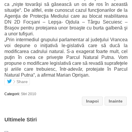
ca „nişte tovarăşi să găsească un os de ros în această
situaţie“. De altfel, este cunoscut cazul funcţionarilor de la
Agenţia de Protecţia Mediului care au blocat reabilitarea
DN 2D Focşani – Lepşa- Ojdula – Târgu Secuiesc –
Braşov pentru protejarea unor broaşte cu burta galbenă şi
a unor tufişuri.
„Prin intermediul grupului parlamentar al judeţului Vrancea
voi depune o iniţiativă le-gislativă care să ducă la
modificarea cadrului natural. S-a exagerat foarte mult, cel
puţin în ceea ce priveşte Parcul Natural Putna. Vom
propune o modificare legislativă care să revadă suprafeţele
şi ariile care trebuiesc, într-adevăr, protejate în Parcul
Natural Putna“, a afirmat Marian Oprişan.
Share
Categorii:
Stiri 2010
Inapoi
Inainte
Ultimele Stiri