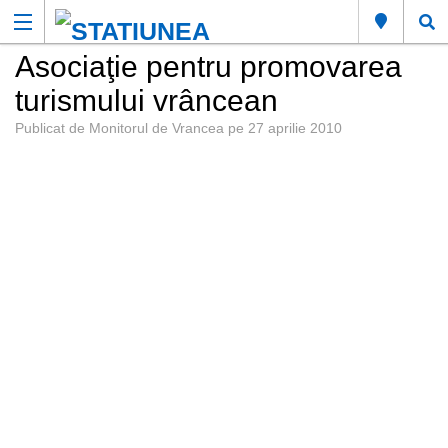
Asociaţie pentru promovarea
turismului vrâncean
Publicat de
Monitorul de Vrancea
pe
27 aprilie 2010