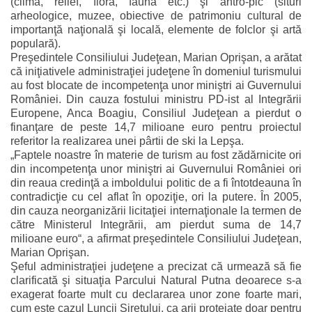
(climă, relief, floră, faună etc.) şi antro-pic (situri
arheologice, muzee, obiective de patrimoniu cultural de
importanţă naţională şi locală, elemente de folclor şi artă
populară).
Preşedintele Consiliului Judeţean, Marian Oprişan, a arătat
că iniţiativele administraţiei judeţene în domeniul turismului
au fost blocate de incompetenţa unor miniştri ai Guvernului
României. Din cauza fostului ministru PD-ist al Integrării
Europene, Anca Boagiu, Consiliul Judeţean a pierdut o
finanţare de peste 14,7 milioane euro pentru proiectul
referitor la realizarea unei pârtii de ski la Lepşa.
„Faptele noastre în materie de turism au fost zădărnicite ori
din incompetenţa unor miniştri ai Guvernului României ori
din reaua credinţă a imboldului politic de a fi întotdeauna în
contradicţie cu cel aflat în opoziţie, ori la putere. În 2005,
din cauza neorganizării licitaţiei internaţionale la termen de
către Ministerul Integrării, am pierdut suma de 14,7
milioane euro“, a afirmat preşedintele Consiliului Judeţean,
Marian Oprişan.
Şeful administraţiei judeţene a precizat că urmează să fie
clarificată şi situaţia Parcului Natural Putna deoarece s-a
exagerat foarte mult cu declararea unor zone foarte mari,
cum este cazul Luncii Siretului, ca arii protejate doar pentru