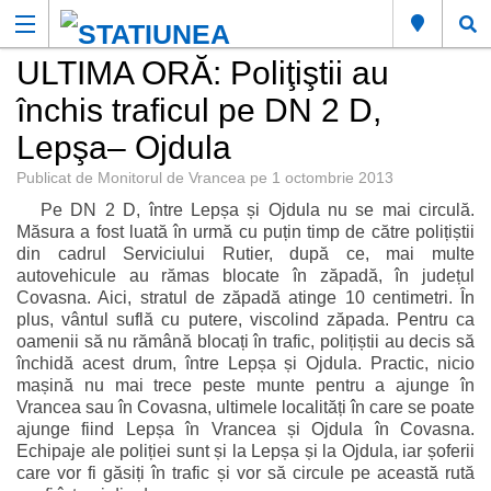
ULTIMA ORĂ: Poliţiştii au
închis traficul pe DN 2 D,
Lepşa– Ojdula
Publicat de
Monitorul de Vrancea
pe
1 octombrie 2013
Pe DN 2 D, între Lepșa și Ojdula nu se mai circulă.
Măsura a fost luată în urmă cu puțin timp de către polițiștii
din cadrul Serviciului Rutier, după ce, mai multe
autovehicule au rămas blocate în zăpadă, în județul
Covasna. Aici, stratul de zăpadă atinge 10 centimetri. În
plus, vântul suflă cu putere, viscolind zăpada. Pentru ca
oamenii să nu rămână blocați în trafic, polițiștii au decis să
închidă acest drum, între Lepșa și Ojdula. Practic, nicio
mașină nu mai trece peste munte pentru a ajunge în
Vrancea sau în Covasna, ultimele localități în care se poate
ajunge fiind Lepșa în Vrancea și Ojdula în Covasna.
Echipaje ale poliției sunt și la Lepșa și la Ojdula, iar șoferii
care vor fi găsiți în trafic și vor să circule pe această rută