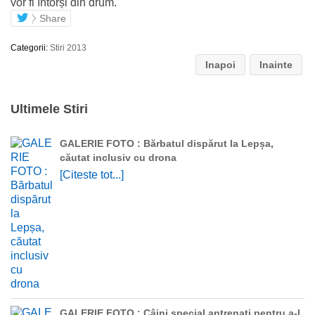
vor fi întorși din drum.
Share
Categorii:
Stiri 2013
Inapoi
Inainte
Ultimele Stiri
GALERIE FOTO : Bărbatul dispărut la Lepșa,
căutat inclusiv cu drona
[Citeste tot...]
GALERIE FOTO : Câini special antrenați pentru a-l